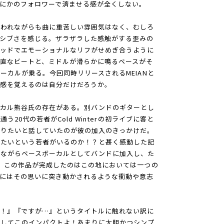
にかのフォロワーで済ませる感が全くしない。
使われながらも曲に重苦しい雰囲気はなく、むしろ
シブさを感じる。ザラザラした感触がする歪みの
リッドでエモーショナルなリフがせめぎ合うように
直なビートと、ミドルが滑らかに鳴るベースがそ
ーカルが乗る。今回同時リリースされるMEIANと
感を覚えるのは自分だけだろうか。
ーカル熊谷氏の存在がある。別バンドのギターとし
う20代の若者がCold Winterの初ライブに客と
なりたいと話していたのが彼の加入のきっかけだ。
りたいという若者がいるのか！？と甚く感動した記
験ながらベースボーカルとしてバンドに加入し、た
、この作品が完成したのはこの地においては一つの
にはその思いに突き動かされるような衝動や意志
か！』『ですが…』というタイトルに触れない訳に
にしてこのインパクトよ！あまりに大胆かつシンプ