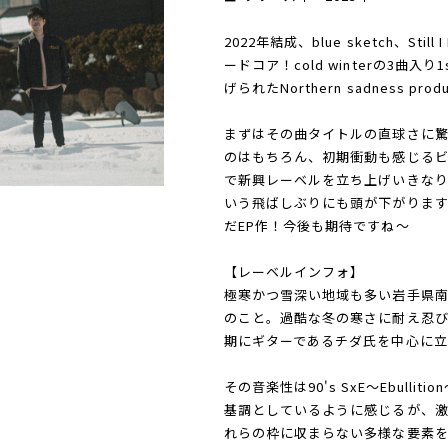
2022年結成、blue sketch、St
ードコア！cold winterの3曲入り
げられたNorthern sadness pr
まずはその曲タイトルの直球さに
のはもちろん、初期衝動も感じる
で新興レーベルを立ち上げいきなり2
いう飛ばしぶりにも頭が下がりま
だEP作！今後も期待ですね～
【レーベルインフォ】
極寒かつ雪深い地域も多い岩手県南におい
のこと。過酷な冬の寒さに耐え忍
期にギターであるチダ氏を中心に
その音楽性は90's SxE〜Ebulli
基調としているように感じるが、激
れらの枠に収まらない多様な要素を