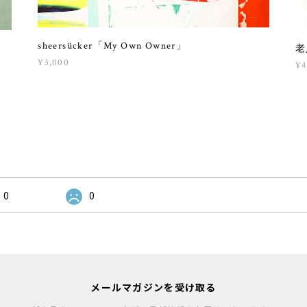
sheersücker「My Own Owner」
老
¥3,000
¥4
0
0
メールマガジンを受け取る