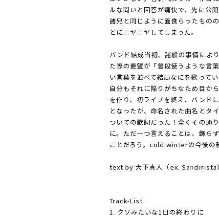
ルな問いと回答が痛快で、先に公開さ
諸兄と同じように面食らったもの
とにニヤニヤしてしまった。
バンド結成当初、諸般の事情によ
た際の要望が「普段使うような言
い言葉を並べて結局なにを歌ってい
自分もそれに陥りがちなため目か
を作り、初ライブを終え、バンドに
となったが、命名された曲名とタ
ついての歌詞だった！全くその通
に。ただ一つ言えることは、飾ら
ことだろう。cold winterの今
text by 大下真人（ex. Sandinist
Track-List
1. クソみたいな1日の終わりに