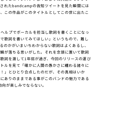
れたbandcampの告知ツイートを見た瞬間には
の、この作品がこのタイトルとしてこの世に出たこ
りヘルプでボーカルを担当し歌詞を書くことになっ
葉で歌詞を書いてみてほしい」というもので、難し
るのかがいまいちわからない歌詞はよくあるし、
ら鱗が落ちる思いがした。それを念頭に置いて歌詞
歌詞を渡して1年弱が過ぎ、今回のリリースの運び
イトルを見て「確かに人間の愚かさに纏わる諸々に
り！」とひとり合点したのだが、その真相はいか
ずにありのままである事がこのバンドの魅力である
後の動向が楽しみでならない。
a）