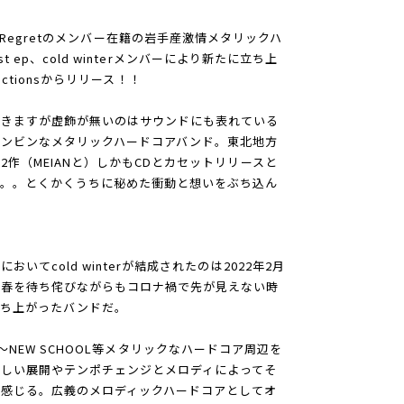
ill I Regretのメンバー在籍の岩手産激情メタリックハ
1st ep、cold winterメンバーにより新たに立ち上
oductionsからリリース！！
驚きますが虚飾が無いのはサウンドにも表れている
ビンビンなメタリックハードコアバンド。東北地方
作（MEIANと）しかもCDとカセットリリースと
す。。とくかくうちに秘めた衝動と想いをぶち込ん
てcold winterが結成されたのは2022年2月
び春を待ち侘びながらもコロナ禍で先が見えない時
立ち上がったバンドだ。
tion〜NEW SCHOOL等メタリックなハードコア周辺を
しい展開やテンポチェンジとメロディによってそ
感じる。広義のメロディックハードコアとしてオ