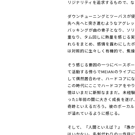
リジナリティを追求するもので、な
ダウンチューニングとツーバスが
先へ先へと突き進むようなアグレッ
バッキングが曲の骨子となり、ソ
重なり、タム回しに熱量を感じる実
れらをまとめ、感情を露わにしたボ
は対照的に生々しく有機的で、焦燥
そう感じる要因の一つにベースボ
て活動する傍らでMEIANのライブに通
して偶然居合わせ、ハードコアに
この時代にここでハードコアをや
憶はいまだに新鮮なままだ。未経
った1年弱の間に大きく成長を遂げ
奇跡といえるだろう。彼のボーカル
が溢れているように感じる。
そして、『人間といえば？』『愚
はいかない。名刺代わりの一作目