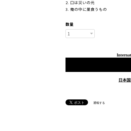
2. 口は災いの元
3. 俺の中に巣食うもの
数量
Internat
日本国
通報する