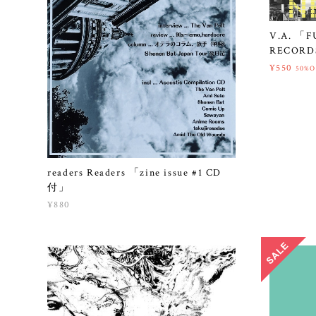
V.A. 「F
RECORDS
¥550
50%O
readers Readers 「zine issue #1 CD
付」
¥880