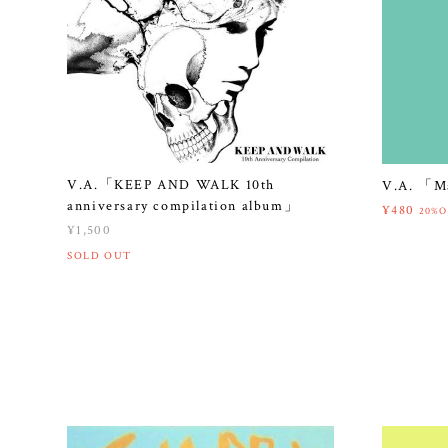
V.A.「KEEP AND WALK 10th
V.A. 「Ma
anniversary compilation album」
¥480
20%O
¥1,500
SOLD OUT