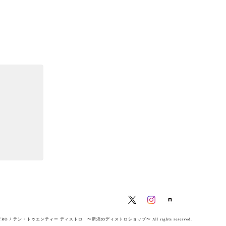
ISTRO / テン・トゥエンティー ディストロ 〜新潟のディストロショップ〜 All rights reserved.