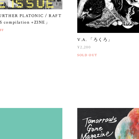
URTHER PLATONIC / RAFT
 compilation +ZINE」
FF
V.A. 「ろくろ」
¥2,200
SOLD OUT