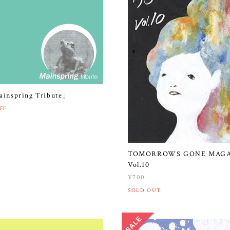
inspring Tribute」
FF
TOMORROWS GONE MAGA
Vol.10
¥700
SOLD OUT