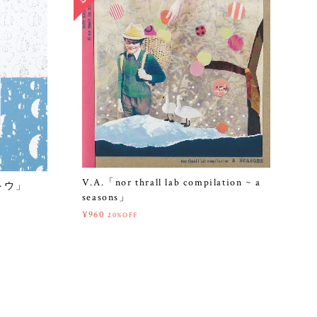
V.A.「nor thrall lab compilation ~ a
ントウ」
seasons」
¥960
20%OFF