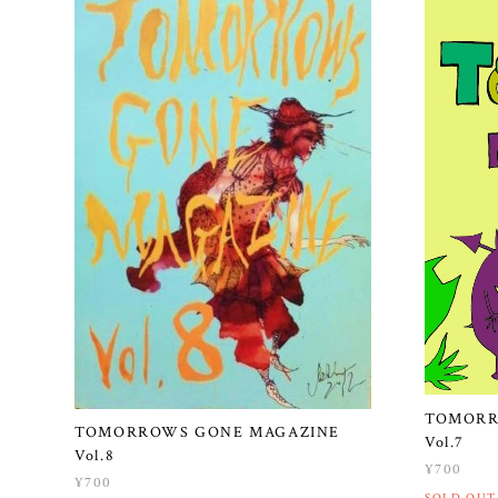
TOMORR
TOMORROWS GONE MAGAZINE
Vol.7
Vol.8
¥700
¥700
SOLD OUT