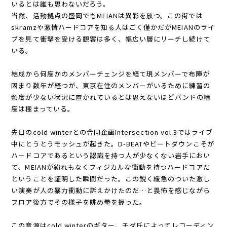
いるとは誰も思わないだろう。
当然、活動拠点の盛岡でもMEIANは異彩を放つ。この街では
skramzや激情ハードコアを知る人はごく僅かだがMEIANのライ
ブを見て衝撃を受ける観客は多く、幅広い層にリーチし続けて
いる。
結成から何度かのメンバーチェンジを経て現メンバーで布陣が
固まり数年が経つが、東京在住のメンバーがいるために練習の
頻度が少ない状況に置かれているとは思えないほどバンドの精
度は極まっている。
先日のcold winterとの合同企画Intersection vol.3ではライブ
中にとうとうモッシュが起きた。D-BEATやビートダウンこそが
ハードコアであるという認識を持つ人が少なくない岩手におい
て、MEIANが紛れもなくフィジカルな衝動を持つハードコアだ
ということを証明した瞬間だった。この鋭く緩急のついた激し
い演奏が人の暴力衝動に訴えかけたのだ…と畏怖を感じながら
フロア後方でその様子を眺め拳を握った。
この音源はcold winterのギター、チダ氏によってレコーディン