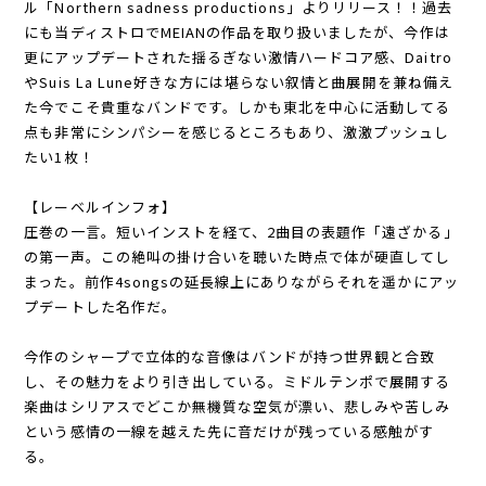
ル「Northern sadness productions」よりリリース！！過去
にも当ディストロでMEIANの作品を取り扱いましたが、今作は
更にアップデートされた揺るぎない激情ハードコア感、Daitro
やSuis La Lune好きな方には堪らない叙情と曲展開を兼ね備え
た今でこそ貴重なバンドです。しかも東北を中心に活動してる
点も非常にシンパシーを感じるところもあり、激激プッシュし
たい1枚！
【レーベルインフォ】
圧巻の一言。短いインストを経て、2曲目の表題作「遠ざかる」
の第一声。この絶叫の掛け合いを聴いた時点で体が硬直してし
まった。前作4songsの延長線上にありながらそれを遥かにアッ
プデートした名作だ。
今作のシャープで立体的な音像はバンドが持つ世界観と合致
し、その魅力をより引き出している。ミドルテンポで展開する
楽曲はシリアスでどこか無機質な空気が漂い、悲しみや苦しみ
という感情の一線を越えた先に音だけが残っている感触がす
る。