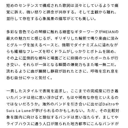
短めのセンテンスで構成された歌詞は淡々としているようで痛
覚に訴え、強い怒りと諦念が共存する。そして主観から離れ、
並行して存在する心象風景の描写がとても美しい。
多彩な音色で心の琴線に触れる緻密なギターワークがMEIANの
最大の魅力だと感じるが、ギリギリした輪郭で鳴り楽曲に深み
とグルーヴを加えるベースと、強靭でダイナミズムに溢れなが
らも繊細なフレーズを叩くドラムがしっかりとボトムを固め、
その上に圧倒的な絶叫と場面ごとに抑揚のついたボーカルが行
き交い、それらが一体となる瞬間の爆発力もまた唯一無二だ。
流れるように曲が展開し静寂が訪れたときに、呼吸を忘れ息を
呑む自分にやっと気付く。
一貫したスタイルで表現を追求し、ここまでの完成度に行き着
いたバンドは他に思い浮かばず、もはや稀有な存在といえるの
ではないだろうか。海外のバンドを引き合いに出せばDaïtroや
Suis La Luneが挙げられるのかもしれない。ただ、その比較対
象を国内に向けると類似するバンドは思い当たらず、ましてや
ライブハウスに通う人口が限られた地方都市にこんなバンドが