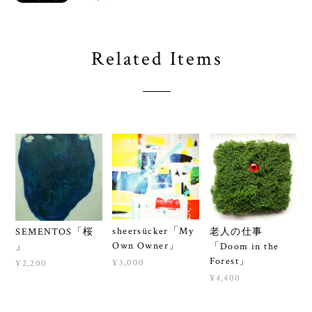
Related Items
sheersücker「My
SEMENTOS「桜
老人の仕事
Own Owner」
」
「Doom in the
Forest」
¥3,000
¥2,200
¥4,400