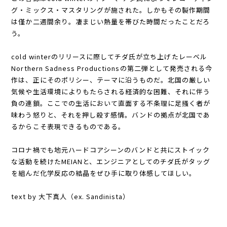
グ・ミックス・マスタリングが施された。しかもその製作期間
は僅か二週間余り。凄まじい熱量を帯びた時間だったことだろ
う。
cold winterのリリースに際してチダ氏が立ち上げたレーベル
Northern Sadness Productionsの第二弾として発売される今
作は、正にそのポリシー、テーマに沿うものだ。北国の厳しい
気候や生活環境によりもたらされる経済的な困難、それに伴う
負の連鎖。ここでの生活において直面する不条理に足掻く者が
味わう怒りと、それを押し殺す感情。バンドの拠点が北国であ
るからこそ表現できるものである。
コロナ禍でも地元ハードコアシーンのバンドと共にストイック
な活動を続けたMEIANと、エンジニアとしてのチダ氏がタッグ
を組んだ化学反応の結晶をぜひ手に取り体感してほしい。
text by 大下真人（ex. Sandinista）