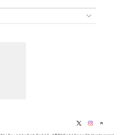
ISTRO / テン・トゥエンティー ディストロ 〜新潟のディストロショップ〜 All rights reserved.