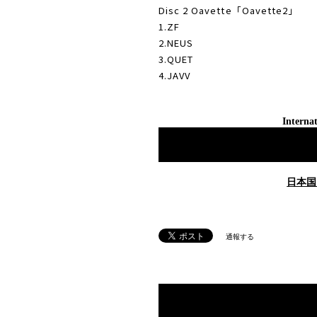
Disc 2 Oavette「Oavette2」
1.ZF
2.NEUS
3.QUET
4.JAVV
Internat
日本国
通報する