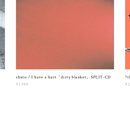
shuto / I have a hurt「dirty blanket」SPLIT-CD
7t
¥1,980
¥1