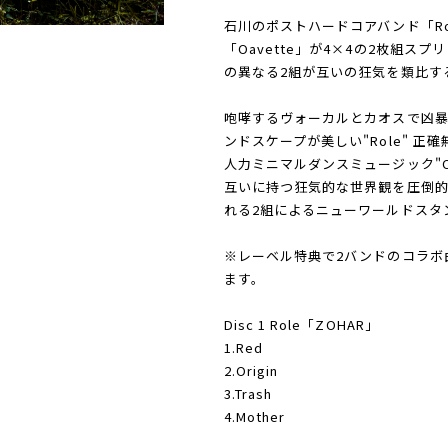
石川のポストハードコアバンド「R
「Oavette」が4×4の2枚組スプリ
の異なる2組が互いの狂気を類比する
咆哮するヴォーカルとカオスで凶
ンドスケープが美しい"Role" 
人力ミニマルダンスミュージック"Oa
互いに持つ狂気的な世界観を圧倒的
れる2組によるニューワールドスタ
※レーベル特典で2バンドのコラボ
ます。
Disc 1 Role「ZOHAR」
1.Red
2.Origin
3.Trash
4.Mother