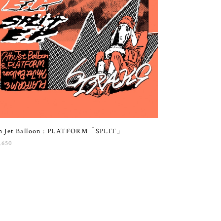
h Jet Balloon : PLATFORM「SPLIT」
,650