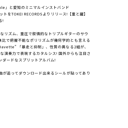
ole」と愛知のミニマルインストバンド
ットをTOKEI RECORDSよりリリース!【重と躍】
!
暴なリズム、重圧で叙情的なトリプルギターのサウ
正確無比で把握不能なポリリズムが幾何学的とも言える
vette" 「暴走と抑制」、性質の異なる2組が、
な演奏力で表現するカタルシス! 国外からも注目さ
ンダードなスプリットアルバム!
曲が追ってダウンロード出来るシールが貼ってあり