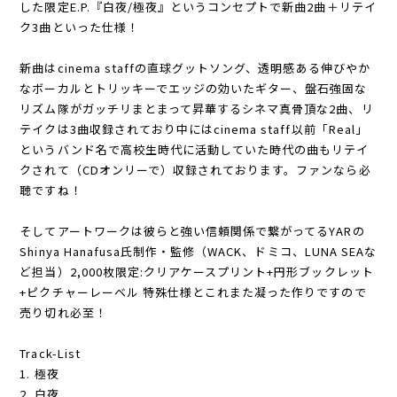
した限定E.P.『白夜/極夜』というコンセプトで新曲2曲＋リテイ
ク3曲といった仕様！
新曲はcinema staffの直球グットソング、透明感ある伸びやか
なボーカルとトリッキーでエッジの効いたギター、盤石強固な
リズム隊がガッチリまとまって昇華するシネマ真骨頂な2曲、リ
テイクは3曲収録されており中にはcinema staff以前「Real」
というバンド名で高校生時代に活動していた時代の曲もリテイ
クされて（CDオンリーで）収録されております。ファンなら必
聴ですね！
そしてアートワークは彼らと強い信頼関係で繋がってるYARの
Shinya Hanafusa氏制作・監修（WACK、ドミコ、LUNA SEAな
ど担当）2,000枚限定:クリアケースプリント+円形ブックレット
+ピクチャーレーベル 特殊仕様とこれまた凝った作りですので
売り切れ必至！
Track-List
1. 極夜
2. 白夜