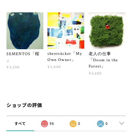
sheersücker「My
SEMENTOS「桜
老人の仕事
Own Owner」
」
「Doom in the
Forest」
¥3,000
¥2,200
¥4,400
ショップの評価
すべて
96
0
0