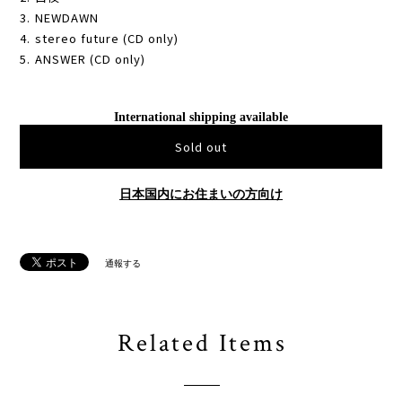
3. NEWDAWN
4. stereo future (CD only)
5. ANSWER (CD only)
International shipping available
Sold out
日本国内にお住まいの方向け
通報する
Related Items