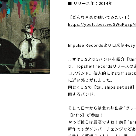
■ リリース年：2014年
【どんな音楽か聴いてみたい！】
https://youtu.be/JwoSWqPqzp
Impulse Recordsより日米伊
まずはU.Sより2バンドを紹介【thin
り、Topshelf recordsリ
コアバンド。個人的にはstiff sl
に近い感じがしました。
同じくU.Sの【tall ships s
開するバンド。
そして日本からは北九州出身”グレ
【infro】が参加！
やっぱ彼らは最高ですね！前作"Break
新作ですがメンバーチェンジなどあ
り激しく感情をストレートに押し出す