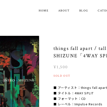
HOME
ABOUT
BLOG
CATE
things fall apart / tall
SHIZUNE「4WAY SP
¥1,500
SOLD OUT
■ アーティスト：things fall apart / t
■ タイトル：4WAY SPLIT
■ フォーマット：CD
■ レーベル：Impulse Records