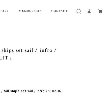
GORY
MEMBERSHIP
CONTACT
 ships set sail / infro /
LIT」
all ships set sail / infro / SHIZUNE