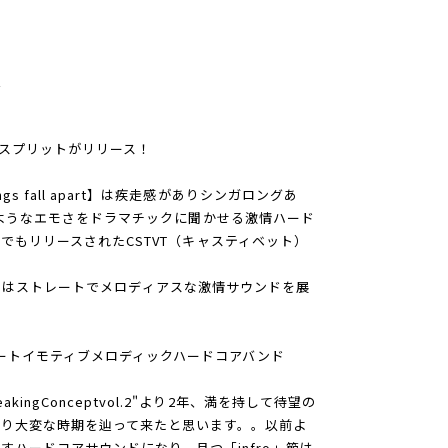
M
4wayスプリットがリリース！
gs fall apart】は疾走感がありシンガロングあ
リースのようなエモさをドラマチックに聞かせる激情ハード
ackでもリリースされたCSTVT（キャスティベット）
et sail】はストレートでメロディアスな激情サウンドを展
ートイモティブメロディックハードコアバンド
ingConceptvol.2"より2年、満を持して待望の
り大変な時期を辿って来たと思います。。以前よ
ハードコアサウンドになり、且つ「infro」節は