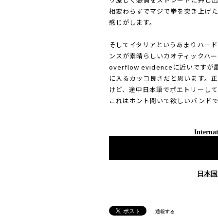
相変わらずでマジで拳を突き上げ
感じがします。
そしてイタリアというあまりハー
ンスが素晴らしいカオティックハードコ
overflow evidenceに近
に入るカッコ良さだと思います。正
けど、途中日本語でポエトリーし
これはホント聞いて欲しいバンドで
Internat
日本国
通報する