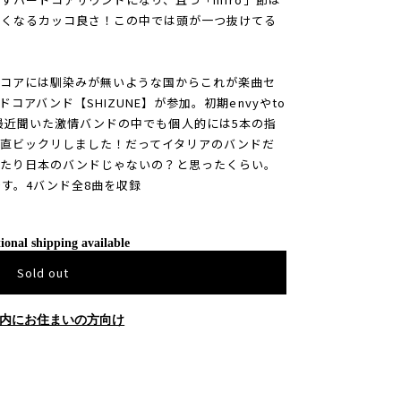
たくなるカッコ良さ！この中では頭が一つ抜けてる
ドコアには馴染みが無いような国からこれが楽曲セ
アバンド【SHIZUNE】が参加。初期envyやto
いですが最近聞いた激情バンドの中でも個人的には5本の指
直ビックリしました！だってイタリアのバンドだ
てたり日本のバンドじゃないの？と思ったくらい。
す。4バンド全8曲を収録
ional shipping available
Sold out
内にお住まいの方向け