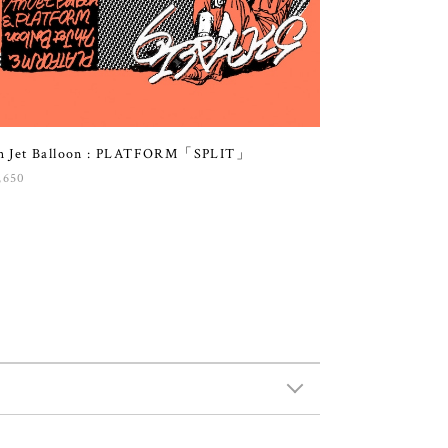
h Jet Balloon : PLATFORM「SPLIT」
,650