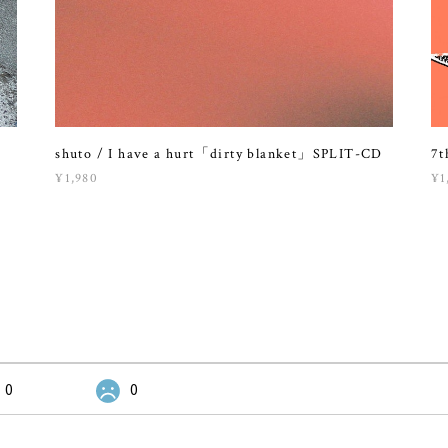
shuto / I have a hurt「dirty blanket」SPLIT-CD
7t
¥1,980
¥1
0
0