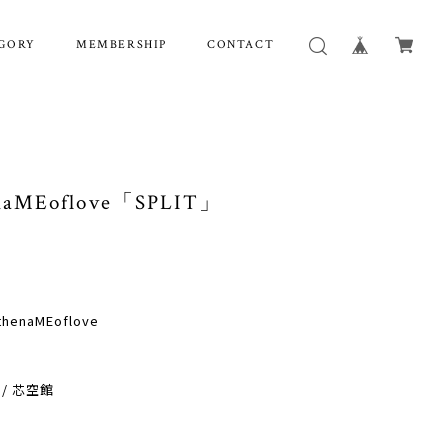
GORY
MEMBERSHIP
CONTACT
naMEoflove「SPLIT」
henaMEoflove
 / 芯空館