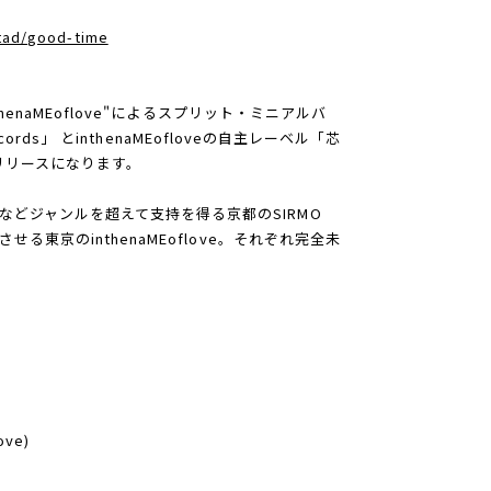
tad/good-time
nthenaMEoflove"によるスプリット・ミニアルバ
records」 とinthenaMEofloveの自主レーベル「芯
リリースになります。
などジャンルを超えて支持を得る京都のSIRMO
せる東京のinthenaMEoflove。それぞれ完全未
ove)