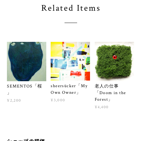
Related Items
sheersücker「My
SEMENTOS「桜
老人の仕事
Own Owner」
」
「Doom in the
Forest」
¥3,000
¥2,200
¥4,400
ショップの評価