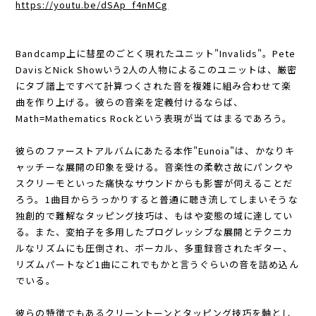
https://youtu.be/dSAp_f4nMCg
Bandcamp上に彗星のごとく現れたユニット"Invalids"。Pete
DavisとNick Showいう2人の人物によるこのユニットは、厳密
にタブ譜上ですべて計算つくされた音を複雑に組み合わせて楽
曲を作り上げる。彼らの音楽を定義付けるならば、
Math=Mathematics Rockという表現が当てはまるであろう。
彼らのファーストアルバムにあたる本作"Eunoia"は、かなりキ
ャッチーな展開の印象を受ける。音楽性の柔軟さ故にパンクや
スクリーモといった痛快なサウンドからも影響が伺えることだ
ろう。1曲目からうっかりすると普通に聴き流してしまいそうな
独創的で難解なタッピング技巧は、もはや変態の域に達してい
る。また、変拍子を多用したプログレッシブな展開とテクニカ
ルなリズムにも圧倒され、ボーカル、多重録音されたギター、
リズムパートなど1曲にこれでもかと言うぐらいの音を詰め込ん
でいる。
彼らの特徴でもあるクリーントーンとタッピング技巧を軸とし