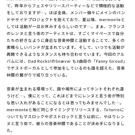
て、昨年からフェスやリリースパーティーなどで積極的な活動
をしておりますが…。ほぼ全員、メンバー個々にメインのバン
ドやサイドプロジェクトを抱えており、夏以降、mermonteと
しては活動が一旦お休みするらしいのです…。まぁ、フランス
のレンヌと言う街のアーティストは、すごくマイペースで自分
たちの好きなように身近な音楽仲間と活動することで、多くの
素晴らしいバンドが生まれています。そして、いつでも活動が
再開できるようなスタンスも持ち合わせています。今回のアル
バムには、Dad Rocks!のSnævar も3曲目の「Fanny Giroud」
でゲストボーカルとして参加をしているのも国を超えた、音楽
仲間の繋がりで成り立っている。
音楽が生まれる環境って、国や場所によってホントそれぞれ違
うけど…。僕にとって、これほどまでにレンヌと言う街が特別
な思い入れがあることになるとは思ってもみませんでした…。
mermonteと殆ど同じタイミングでリリースする、Totorroに
ついてもマスロックやポストロックと言う以前に、やはりレン
ヌと言う街で、彼らの音楽仲間であることが決め手になりまし
た。