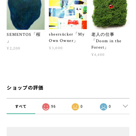
sheersücker「My
SEMENTOS「桜
老人の仕事
Own Owner」
」
「Doom in the
Forest」
¥3,000
¥2,200
¥4,400
ショップの評価
すべて
96
0
0