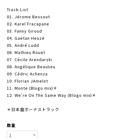
Track-List
01. Jérome Bessout
02. Karel Fracapane
03. Fanny Giroud
04. Gaëtan Heuzé
05. André Ludd
06. Mathieu Rouet
07. Cécile Arendarski
08. Angélique Beaulieu
09. Cédric Achenza
10. Florian JAmelot
11. Monte (Blogo mix)＊
12. We're On The Same Way (Blogo mix)＊
＊日本盤ボーナストラック
数量