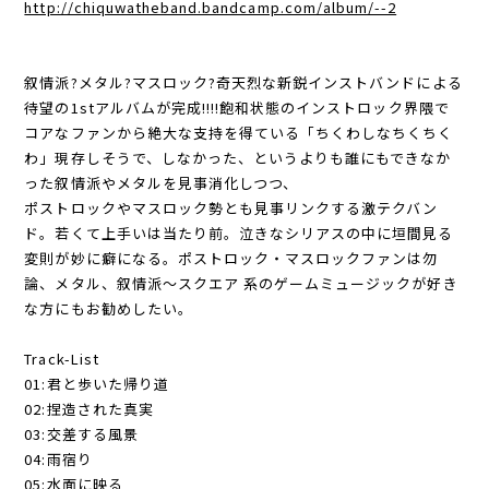
http://chiquwatheband.bandcamp.com/album/--2
叙情派?メタル?マスロック?奇天烈な新鋭インストバンドによる
待望の1stアルバムが完成!!!!飽和状態のインストロック界隈で
コアなファンから絶大な支持を得ている「ちくわしなちくちく
わ」現存しそうで、しなかった、というよりも誰にもできなか
った叙情派やメタルを見事消化しつつ、
ポストロックやマスロック勢とも見事リンクする激テクバン
ド。若くて上手いは当たり前。泣きなシリアスの中に垣間見る
変則が妙に癖になる。ポストロック・マスロックファンは勿
論、メタル、叙情派～スクエア 系のゲームミュージックが好き
な方にもお勧めしたい。
Track-List
01:君と歩いた帰り道
02:捏造された真実
03:交差する風景
04:雨宿り
05:水面に映る