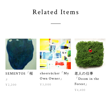
Related Items
sheersücker「My
SEMENTOS「桜
老人の仕事
Own Owner」
」
「Doom in the
Forest」
¥3,000
¥2,200
¥4,400