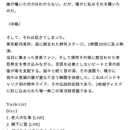
誰が囁いたのかはわからない。だが、確かに私はそれを聞いた
のだ。
（中略）
そして、それは起きてしまった。
東京都内某所、森に囲まれた野外ステージ。1時間20分に及ぶ熱
演。
当日に集まった音楽ファン、そして偶然その場に居合わせた老
若男女を巻き込みながら、言語を必要としないビートと音の反
復が場を支配する。延々と続く音の渦、その波間で、確かに
我々は意識の層が重なり合う瞬間を体感した。これはバンドキ
ャリア初の野外ライブ、その伝説的記録であり、2枚組ディスク
に封じ込められた唯一無二の実況録音盤である。
Track-List
Disc1
1. 老人の仕事 [LIVE]
2. 眼下に雲 [LIVE]