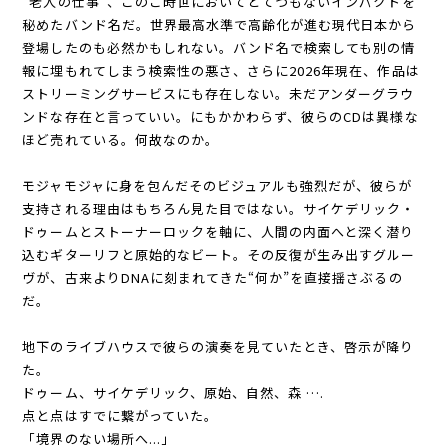
“老人の仕事”、このご時世においてとてつもないインパクトを
秘めたバンド名だ。世界最高水準で高齢化が進む現代日本から
登場したのも必然かもしれない。バンド名で検索しても別の情
報に埋もれてしまう検索性の悪さ、さらに2026年現在、作品は
ストリーミングサービスにも存在しない。未だアンダーグラウ
ンドな存在と言っていい。にもかかわらず、彼らのCDは異様な
ほど売れている。何故なのか。
モジャモジャに身を包んだそのビジュアルも強烈だが、彼らが
支持される理由はもちろん見た目ではない。サイケデリック・
ドゥームとストーナーロックを軸に、人間の内面へと深く潜り
込むギターリフと原始的なビート。その反復が生み出すグルー
ヴが、古来よりDNAに刻まれてきた“何か”を直接揺さぶるの
だ。
地下のライブハウスで彼らの演奏を見ていたとき、啓示が降り
た。
ドゥーム、サイケデリック、原始、自然、森 ….
点と点はすでに繋がっていた。
「境界のない場所へ...」