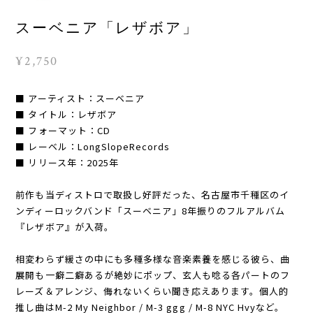
スーベニア「レザボア」
¥2,750
■ アーティスト：スーベニア
■ タイトル：レザボア
■ フォーマット：CD
■ レーベル：LongSlopeRecords
■ リリース年：2025年
前作も当ディストロで取扱し好評だった、名古屋市千種区のイ
ンディーロックバンド「スーベニア」8年振りのフルアルバム
『レザボア』が入荷。
相変わらず緩さの中にも多種多様な音楽素養を感じる彼ら、曲
展開も一癖二癖あるが絶妙にポップ、玄人も唸る各パートのフ
レーズ＆アレンジ、侮れないくらい聞き応えあります。個人的
推し曲はM-2 My Neighbor / M-3 ggg / M-8 NYC Hvyなど。