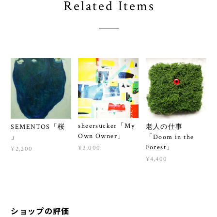
Related Items
sheersücker「My
SEMENTOS「桜
老人の仕事
Own Owner」
」
「Doom in the
Forest」
¥3,000
¥2,200
¥4,400
ショップの評価