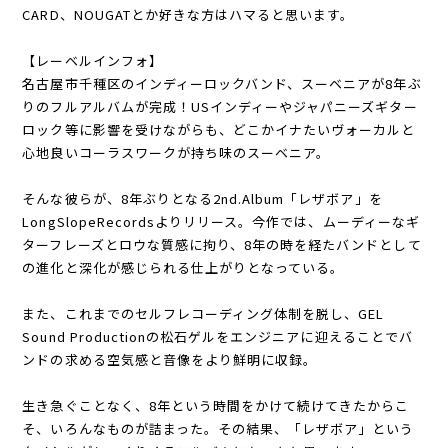
CARD、NOUGATとか好きな方はハマると思います。
【レーベルインフォ】
名古屋市千種区のインディーロックバンド、スーベニアが8年ぶ
りのフルアルバムが完成！USインディーやジャパニーズギター
ロック等に影響を受けながらも、どこかイナたいヴォーカルと
心地良いコーラスワークが持ち味のスーベニア。
そんな彼らが、8年ぶりとなる2nd.Album「レザボア」を
LongSlopeRecordsよりリリース。今作では、ムーディーなギ
ターフレーズとロウな質感に拘り、8年の時を経たバンドとして
の進化と深化が感じられる仕上がりとなっている。
また、これまでのセルフレコーディング体制を脱し、GEL
Sound Productionの松石ゲルをエンジニアに迎えることでバ
ンドの求める空気感と音像をより鮮明に収録。
生き急ぐことなく、8年という時間をかけて続けてきたからこ
そ、いろんなものが詰まった。その結果、「レザボア」という