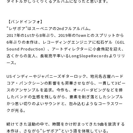
タイトルがしっくりくるアルバムになったと思います。
【バンドインフォ】
"レザボア"はスーベニアの2ndフルアルバム。
2017年の1stから8年ぶり、2019年のTownとのスプリットから
6年ぶりの本作は、レコーディングエンジニアに松石ゲル（GEL
Sound Production）、アートディレクターに小倉侑記を迎え、
古くからの友人、長坂亮平率いるLongSlopeRecordsよりリリ
ース。
USインディーやジャパニーズギターロック、地元名古屋ハード
コア・パンクシーンの影響をも昇華させながら、一貫して3ピー
スのアンサンブルを追求。今作も、オーバーダビングなどを排
したバンドの生感を残しながら、要素を削ぎ落としたシンプル
かつ思い切りのよいサウンドと、包み込むようなコーラスワー
クが光る。
続けてきた活動の中で、時間をかけ貯まってきた9曲を放流する
本作は、さながら"レザボア"という語を体現している。