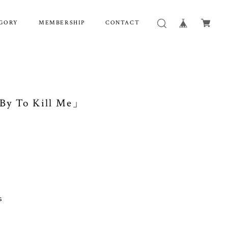
GORY
MEMBERSHIP
CONTACT
By To Kill Me」
s