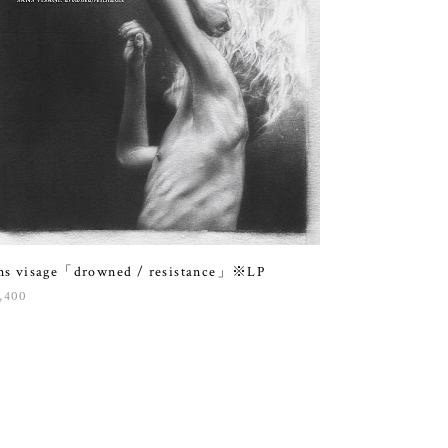
ns visage「drowned / resistance」※LP
,400