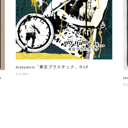
mynameis「東京プラスチック」※LP
¥4,400
n
sa
¥4