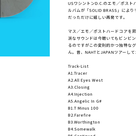
USワシントンD.C.のエモ／ポストハ
ルバムが「SOLID BRASS」に
だっただけに嬉しい再発です。
マス／エモ／ポストハードコアを昇華
派なサウンドは今聴いてもビンビン
るのですがこの変則的かつ独特な
ん。昔、NAHTとJAPANツアーし
Track-List
A1.Tracer
A2.All Eyes West
A3.Closing
A4.Injection
A5.Angelic In G#
B1.T Minus 100
B2.Farefire
B3.Worthington
B4.Somewalk
B5.Continued