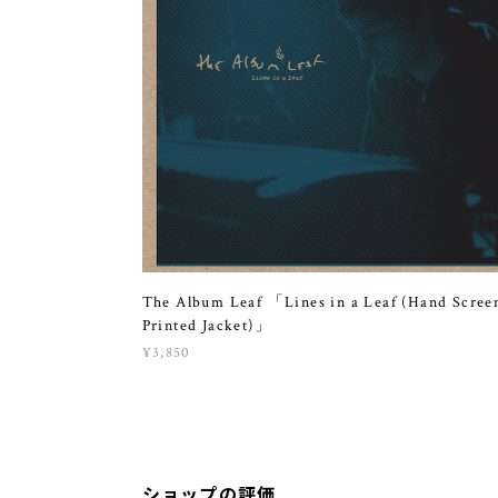
The Album Leaf 「Lines in a Leaf (Hand Scree
Printed Jacket)」
¥3,850
ショップの評価