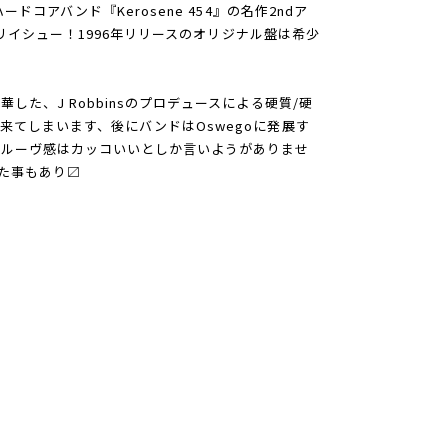
ードコアバンド『Kerosene 454』の名作2ndア
よりリイシュー！1996年リリースのオリジナル盤は希少
した、J Robbinsのプロデュースによる硬質/硬
来てしまいます、後にバンドはOswegoに発展す
グルーヴ感はカッコいいとしか言いようがありませ
てた事もあり〼