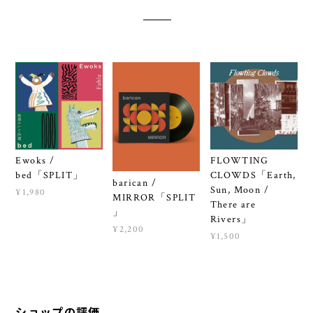
Ewoks /
FLOWTING
bed「SPLIT」
CLOWDS「Earth,
barican /
Sun, Moon /
¥1,980
MIRROR「SPLIT
There are
」
Rivers」
¥2,200
¥1,500
ショップの評価