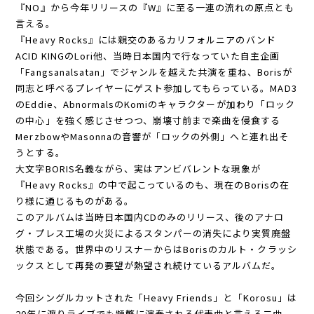
『NO』から今年リリースの『W』に至る一連の流れの原点とも
言える。
『Heavy Rocks』には親交のあるカリフォルニアのバンド
ACID KINGのLori他、当時日本国内で行なっていた自主企画
「Fangsanalsatan」でジャンルを越えた共演を重ね、Borisが
同志と呼べるプレイヤーにゲスト参加してもらっている。MAD3
のEddie、AbnormalsのKomiのキャラクターが加わり「ロック
の中心」を強く感じさせつつ、崩壊寸前まで楽曲を侵食する
MerzbowやMasonnaの音響が「ロックの外側」へと連れ出そ
うとする。
大文字BORIS名義ながら、実はアンビバレントな現象が
『Heavy Rocks』の中で起こっているのも、現在のBorisの在
り様に通じるものがある。
このアルバムは当時日本国内CDのみのリリース、後のアナロ
グ・プレス工場の火災によるスタンパーの消失により実質廃盤
状態である。世界中のリスナーからはBorisのカルト・クラッシ
ックスとして再発の要望が熱望され続けているアルバムだ。
今回シングルカットされた「Heavy Friends」と「Korosu」は
20年に渡りライブでも頻繁に演奏される代表曲と言える二曲。