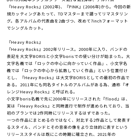
『Heavy Rocks』(2002年)、『PINK』(2006年)から。今回の新
規カッティングあたって、TDマスターまで遡ってリマスタリン
グ。各アルバムの代表曲を2曲づつ、改めて7inchフォーマット
でシングルカット。
『Heavy Rocks』
『Heavy Rocks』2002年リリース。2000年に入り、バンドの
表記を大文字BORISと小文字borisでの使い分けが始まった。大
文字名義では「ロックの中心に向かっていく作品」、小文字名
義では「ロックの中心から拡散していく作品」という位置付け
とし、『Heavy Rocks』は大文字BORISとしての最初の作品で
ある。2011年にも同名タイトルのアルバムがある為、通称『オ
レンジHeavy Rocks』と呼ばれる。
小文字boris名義で先に2000年にリリースされた『flood』は、
実は『Heavy Rocks』と同時進行で制作が進められており、当
初のプランでは2作同時にリリースするはずであった。
一つの作品にまとめるのではなく、対比する2作品として発表す
るスタイル、バンドとその音楽の像をより立体的に表すという
リリーススタイルは既にこの時期に確立され、2021年の