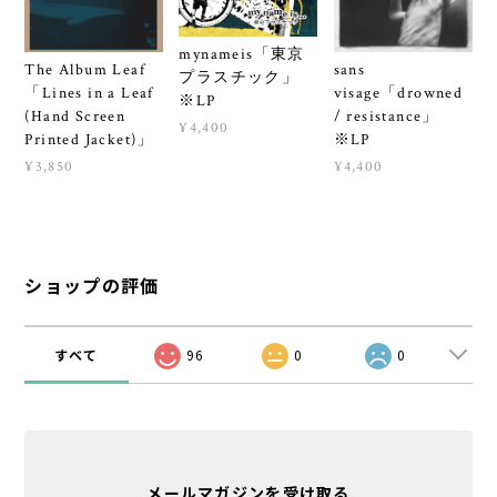
mynameis「東京
The Album Leaf
sans
プラスチック」
「Lines in a Leaf
visage「drowned
※LP
(Hand Screen
/ resistance」
¥4,400
Printed Jacket)」
※LP
¥3,850
¥4,400
ショップの評価
すべて
96
0
0
メールマガジンを受け取る