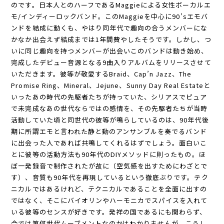
のです。日本人とのハーフであるMaggieによる女性ボーカルエ
モ/インディーロックバンド。このMaggieを中心に90'sエモバ
ンドを結成に動くも、やはり同年代で趣向の合うメンバーにな
かなか出会えず結成までは1年間費やしたそうです。しかし、つ
いに同じ趣向を持つメンバーが出会いこのバンドは動き始め、
完成したデビュー音源となる9曲入りアルバムをリリースさせて
いただきます。彼等が敬愛するBraid、Cap’n Jazz、The
Promise Ring、Mineral、Jejune、Sunny Day Real Estateと
いったあの時代の先駆者たちが持っていた、シリアスでピュア
で未完成なあの世代ならではの感情を、その先駆者たちが当時
活動していた頃と同世代の彼等が鳴らしているのは、90年代後
期に所謂エモと言われた静と動のアンサンブルを奏でるバンド
に出会った人であれば共鳴してくれるはずでしょう。面白いこ
とに彼等の活動方法も90年代のDIYメソッドに則ったもの。ほ
ぼ一発録音で制作されたが故に（空気感を出すためにわざとで
す）、音質も90年代を再現しているという徹底ぶりです。テク
ニカルではあるけれど、テクニカルであることを全面に出すの
ではなく、そこにバイオリンやハーモニカでスパイスを入れて
いる彼等のセンスが好きです。発祥の国であるにも関わらず、
今では第何世代ムーブメントなのかはわかりませんが、こうし