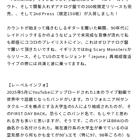
ウト、そして間髪入れずアナログ盤での200枚限定リリースも完
売、、そして2nd Press（限定150枚）が入荷しました！
カウントが始まって掻きむしるギターを聞いた瞬間、90年代に
レイドバックするかのようなピュアで未完成な音像が流れて私
も即座にココロのプレイリストにイン、これはぜひアナログ盤
で聞いて頂きたいですね、イギリスではBig Scary Monstersか
らリリース、そしてUSのエモレジェンド「Jejune」再結成復活
ライブの際には共演と波に乗ってますね。
【レーベルインフォ】
2025年5月にYouTubeにアップロードされた1本のライブ動画で
世界中で話題となったバンドがいます。カリフォルニア州サン
タクルーズを拠点とする大学生の5人により結成されたのが、そ
のFIRST DAY BACK。恐らくこのバンド名で、もしや？と思わ
れる方も多いと思いますが、そうです、このバンドはBRAIDの
曲名から名付けられた。現在進行系の大学生が奏でているのは
空気感から何もかも全てが90'sエモ（特に97、98年ごろの）な